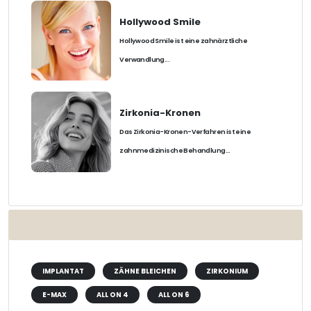
Hollywood Smile
Hollywood Smile ist eine zahnärztliche
Verwandlung...
Zirkonia-Kronen
Das Zirkonia-Kronen-Verfahren ist eine
zahnmedizinische Behandlung...
ETIKETTEN
IMPLANTAT
ZÄHNE BLEICHEN
ZIRKONIUM
E-MAX
ALL ON 4
ALL ON 6