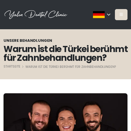
UNSERE BEHANDLUNGEN
Warum ist die Türkei berühmt
für Zahnbehandlungen?
STARTSEITE
WARUM IST DIE TÜRKEI BERÜHMT FÜR ZAHNBEHANDLUNGEN?