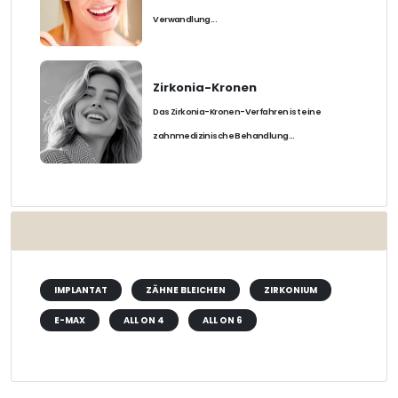
Verwandlung...
Zirkonia-Kronen
Das Zirkonia-Kronen-Verfahren ist eine
zahnmedizinische Behandlung...
ETIKETTEN
IMPLANTAT
ZÄHNE BLEICHEN
ZIRKONIUM
E-MAX
ALL ON 4
ALL ON 6