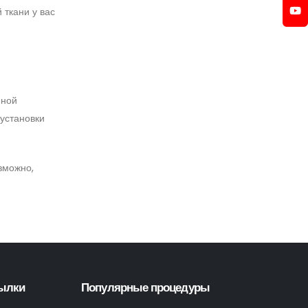
 ткани у вас
нной
 установки
зможно,
ылки
Популярные процедуры