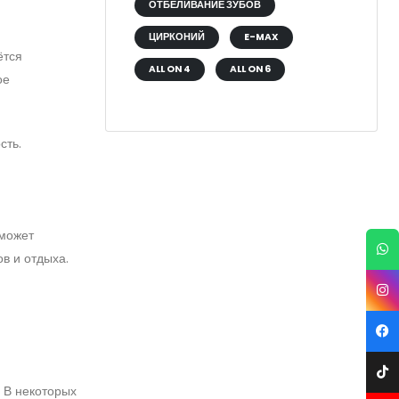
ОТБЕЛИВАНИЕ ЗУБОВ
ЦИРКОНИЙ
E-MAX
ётся
ALL ON 4
ALL ON 6
ое
сть.
 может
в и отдыха.
. В некоторых