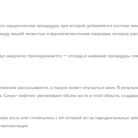
это хирургическая процедура, при которой добавляется костная тк
 между вашей челюстью и верхнечелюстными пазухами, которые ра
азух аккуратно приподнимается — отсюда и название процедуры «ли
ременем рассасывается, а пазуха может опускаться вниз. В результа
а. Синус-лифтинг увеличивает объём кости в этой области, создав
нкую кость или столкнулись с её потерей из-за пародонтальных заб
 имплантации.