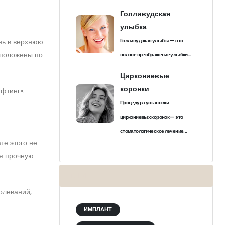
Голливудская
улыбка
ань в верхнюю
Голливудская улыбка — это
сположены по
полное преображение улыбки...
Циркониевые
коронки
фтинг».
Процедура установки
циркониевых коронок — это
стоматологическое лечение...
те этого не
ая прочную
ТЕГИ
олеваний,
ИМПЛАНТ