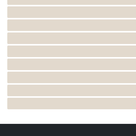
СТОИТ ЛИ ДЕЛАТЬ ЗУБНЫЕ ИМПЛАНТЫ?
МОГУТ ЛИ ЗУБНЫЕ ИМПЛАНТЫ ВЫЗЫВАТЬ ПРОБЛЕМЫ С РЕ
КАКОВА УСПЕШНОСТЬ ЗУБНЫХ ИМПЛАНТОВ?
СКОЛЬКО ВРЕМЕНИ ЗАНИМАЕТ УСТАНОВКА ЗУБНЫХ ИМПЛА
ВЫГЛЯДЯТ ЛИ ЗУБНЫЕ ИМПЛАНТЫ ЕСТЕСТВЕННО?
ТИПЫ ЗУБНЫХ ИМПЛАНТОВ
ДУШ ПОСЛЕ УСТАНОВКИ ЗУБНЫХ ИМПЛАНТОВ
ПРИМЕЧАНИЕ