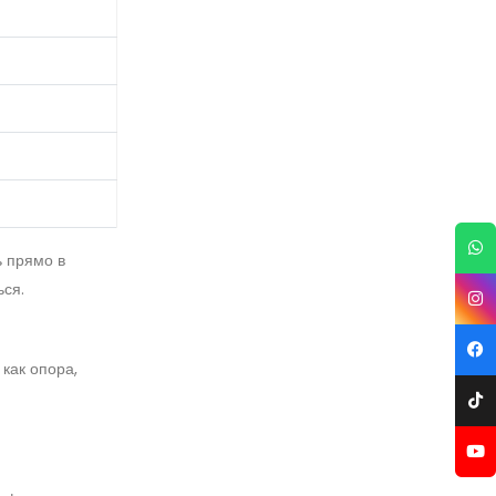
 прямо в
ься.
как опора,