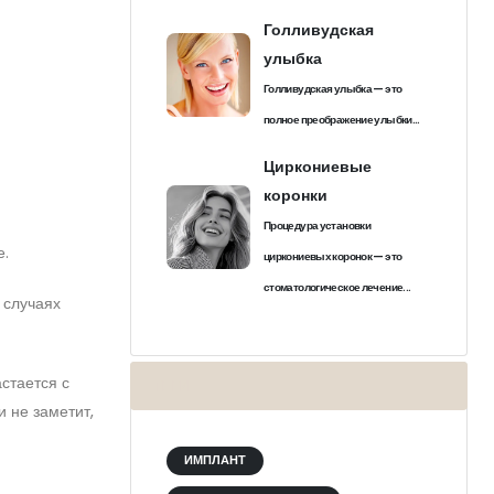
Голливудская
улыбка
Голливудская улыбка — это
полное преображение улыбки...
Циркониевые
коронки
Процедура установки
е.
циркониевых коронок — это
стоматологическое лечение...
 случаях
стается с
ТЕГИ
 не заметит,
ИМПЛАНТ