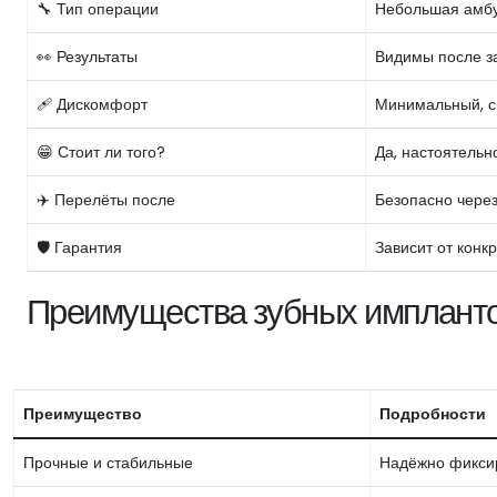
🔧 Тип операции
Небольшая амбу
👀 Результаты
Видимы после з
🩹 Дискомфорт
Минимальный, с
😁 Стоит ли того?
Да, настоятельн
✈️ Перелёты после
Безопасно через
🛡️ Гарантия
Зависит от конк
Преимущества зубных импланто
Преимущество
Подробности
Прочные и стабильные
Надёжно фиксир