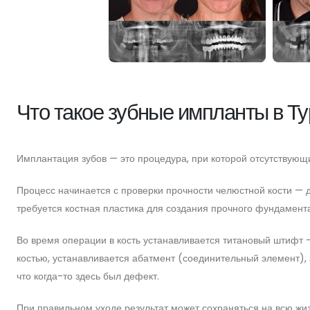
Что такое зубные импланты в Т
Имплантация зубов — это процедура, при которой отсутствую
Процесс начинается с проверки прочности челюстной кости — д
требуется костная пластика для создания прочного фундамента
Во время операции в кость устанавливается титановый штифт —
костью, устанавливается абатмент (соединительный элемент), 
что когда-то здесь был дефект.
При правильном уходе результат может сохраняться на всю жиз