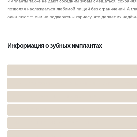
Импланты также не дают соседним зубам смещаться, сохраняя
позволяя наслаждаться любимой пищей без ограничений. А гла
один плюс — они не подвержены кариесу, что делает их надёж
Информация о зубных имплантах
КАНДИДАТЫ НА ДЕНТАЛЬНЫЕ ИМПЛАНТЫ В ТУРЦИИ
КАК ПОДГОТОВИТЬСЯ К УСТАНОВКЕ ЗУБНЫХ ИМПЛАНТОВ?
СТОИМОСТЬ ЗУБНЫХ ИМПЛАНТОВ В ТУРЦИИ
БЕЗОПАСНО ЛИ ДЕЛАТЬ ЗУБНЫЕ ИМПЛАНТЫ В ТУРЦИИ?
ИМПЛАНТЫ ПРОТИВ МОСТОВ: СРАВНЕНИЕ
ИМПЛАНТЫ ПРОТИВ СЪЁМНЫХ ПРОТЕЗОВ: СРАВНЕНИЕ