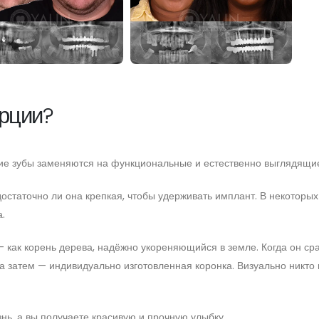
урции?
щие зубы заменяются на функциональные и естественно выглядящи
остаточно ли она крепкая, чтобы удерживать имплант. В некоторых
.
 как корень дерева, надёжно укореняющийся в земле. Когда он сра
а затем — индивидуально изготовленная коронка. Визуально никто и
нь, а вы получаете красивую и прочную улыбку.